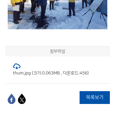
첨부파일
thum.jpg (크기:0.063MB , 다운로드:456)
목록보기