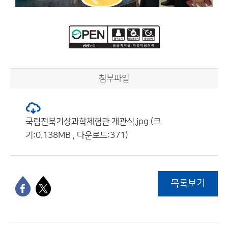
첨부파일
국립전북기상과학체험관 개관식.jpg (크
기:0.138MB , 다운로드:371)
목록보기