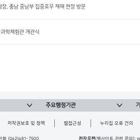
장, 충남 중남부 집중호우 재해 현장 방문
과학체험관 개관식
주요행정기관
저작권보호 및 정책
웹접근성
누리집 오류 건의
 전화
(042)481-7500
전자우편
(웹사이트 관련 문의): w