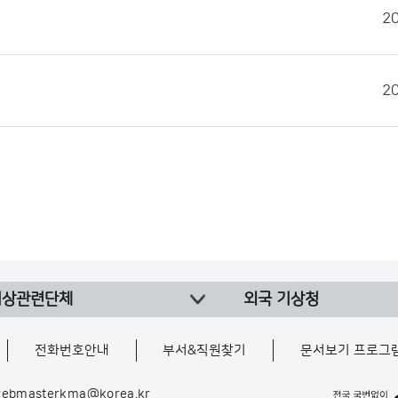
2
2
기상관련단체
외국 기상청
전화번호안내
부서&직원찾기
문서보기 프로그
ebmasterkma@korea.kr