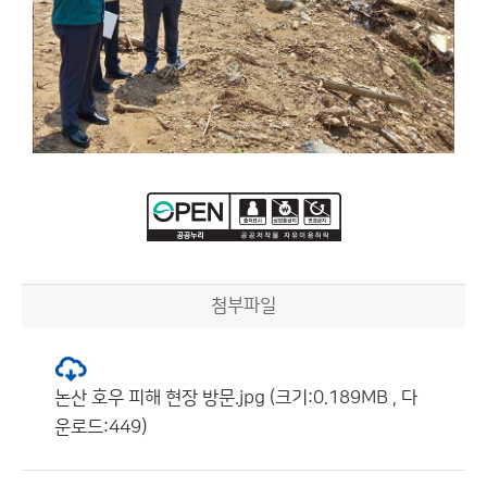
첨부파일
논산 호우 피해 현장 방문.jpg (크기:0.189MB , 다
운로드:449)