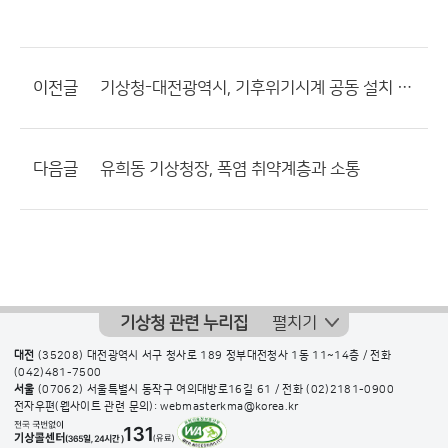
이전글
기상청-대전광역시, 기후위기시계 공동 설치 제막식
다음글
유희동 기상청장, 폭염 취약계층과 소통
기상청 관련 누리집
펼치기
대전
(35208) 대전광역시 서구 청사로 189 정부대전청사 1동 11~14층 / 전화
(042)481-7500
서울
(07062) 서울특별시 동작구 여의대방로16길 61 / 전화
(02)2181-0900
전자우편(웹사이트 관련 문의): webmasterkma@korea.kr