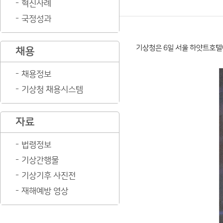
혁신사례
국정성과
기상청은 6일 서울 하얏트호텔에
채용
채용정보
기상청 채용시스템
자료
법령정보
기상간행물
기상기후 사진전
재해예방 영상