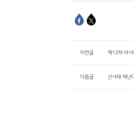
이전글
제13차 아
다음글
산사태 재난