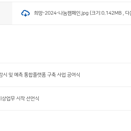
희망-2024-나눔캠페인.jpg (크기:0.142MB , 다
감시 및 예측 통합플랫폼 구축 사업 공여식
기상업무 시작 선언식