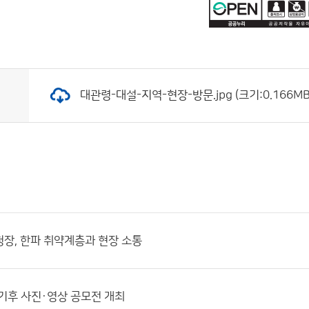
대관령-대설-지역-현장-방문.jpg (크기:0.166MB 
장, 한파 취약계층과 현장 소통
기후 사진·영상 공모전 개최