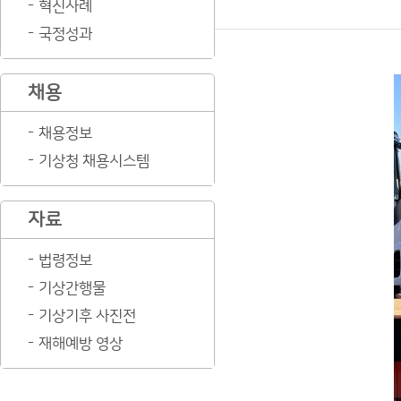
혁신사례
국정성과
채용
채용정보
기상청 채용시스템
자료
법령정보
기상간행물
기상기후 사진전
재해예방 영상