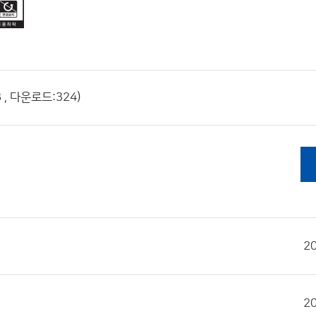
, 다운로드:324)
2
2