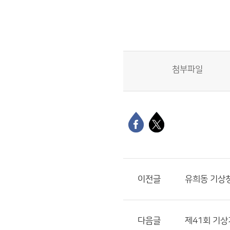
첨부파일
이전글
유희동 기상청
다음글
제41회 기상