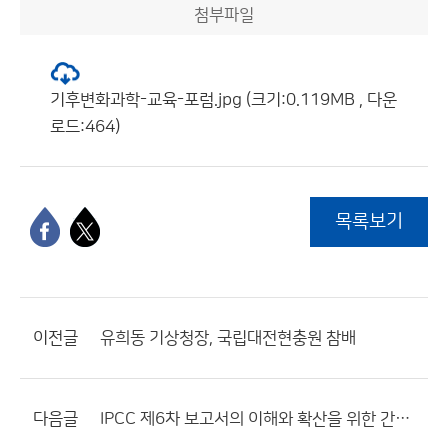
첨부파일
기후변화과학-교육-포럼.jpg (크기:0.119MB , 다운
로드:464)
목록보기
이전글
유희동 기상청장, 국립대전현충원 참배
다음글
IPCC 제6차 보고서의 이해와 확산을 위한 간담회