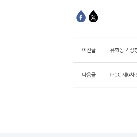
이전글
유희동 기상
다음글
IPCC 제6