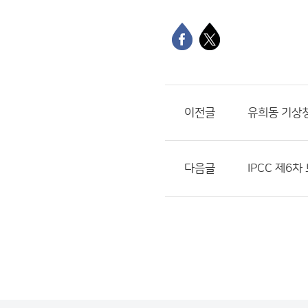
이전글
유희동 기상
다음글
IPCC 제6