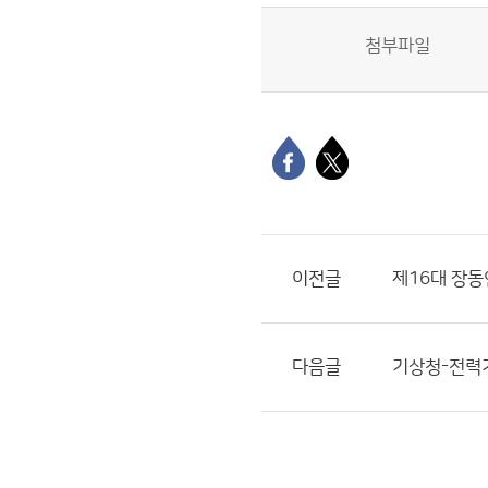
첨부파일
이전글
제16대 장동
다음글
기상청-전력