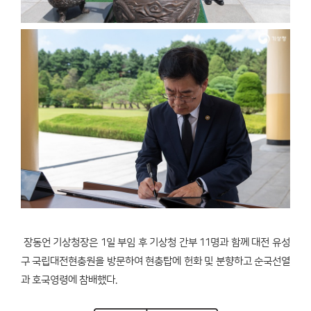
장동언 기상청장은 1일 부임 후 기상청 간부 11명과 함께 대전 유성
구 국립대전현충원을 방문하여 현충탑에 헌화 및 분향하고 순국선열
과 호국영령에 참배했다.