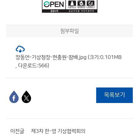
첨부파일
장동언-기상청장-현충원-참배.jpg (크기:0.101MB
, 다운로드:566)
목록보기
이전글
제3차 한-영 기상협력회의