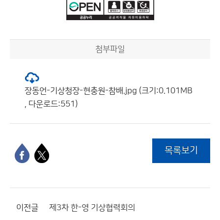
첨부파일
장동언-기상청장-현충원-참배.jpg (크기:0.101MB
, 다운로드:551)
목록보기
이전글
제3차 한-영 기상협력회의