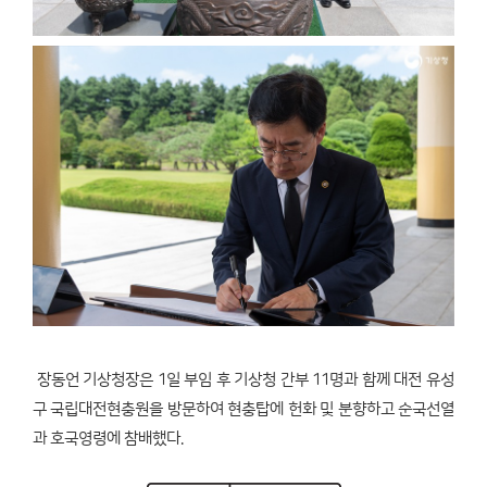
장동언 기상청장은 1일 부임 후 기상청 간부 11명과 함께 대전 유성
구 국립대전현충원을 방문하여 현충탑에 헌화 및 분향하고 순국선열
과 호국영령에 참배했다.