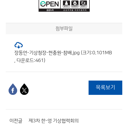
첨부파일
장동언-기상청장-현충원-참배.jpg (크기:0.101MB
, 다운로드:461)
목록보기
이전글
제3차 한-영 기상협력회의