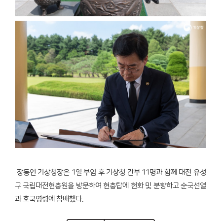
장동언 기상청장은 1일 부임 후 기상청 간부 11명과 함께 대전 유성
구 국립대전현충원을 방문하여 현충탑에 헌화 및 분향하고 순국선열
과 호국영령에 참배했다.