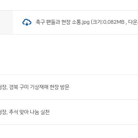
축구 팬들과 현장 소통.jpg (크기:0.082MB , 다운
장, 경북 구미 기상재해 현장 방문
장, 추석 맞아 나눔 실천