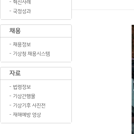
혁신사례
국정성과
채용
채용정보
기상청 채용시스템
자료
법령정보
기상간행물
기상기후 사진전
재해예방 영상