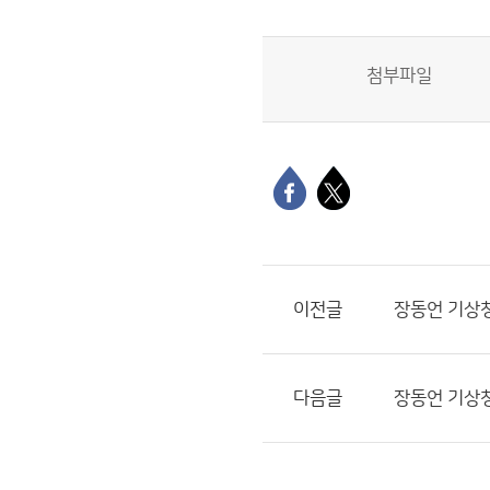
첨부파일
이전글
장동언 기상청
다음글
장동언 기상청