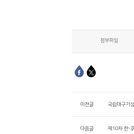
첨부파일
이전글
국립대구기상
다음글
제10차 한-