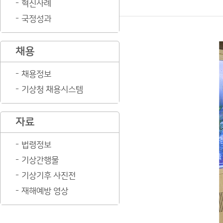
혁신사례
국정성과
채용
채용정보
기상청 채용시스템
자료
법령정보
기상간행물
기상기후 사진전
재해예방 영상