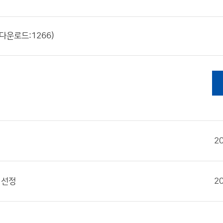
 다운로드:1266)
2
 선정
2