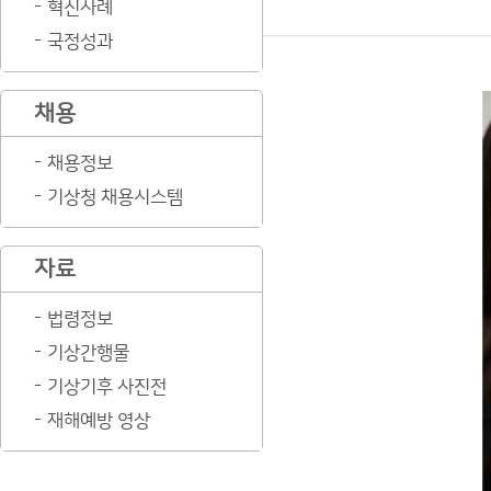
혁신사례
국정성과
채용
채용정보
기상청 채용시스템
자료
법령정보
기상간행물
기상기후 사진전
재해예방 영상