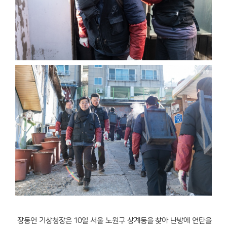
장동언 기상청장은 10일 서울 노원구 상계동을 찾아 난방에 연탄을