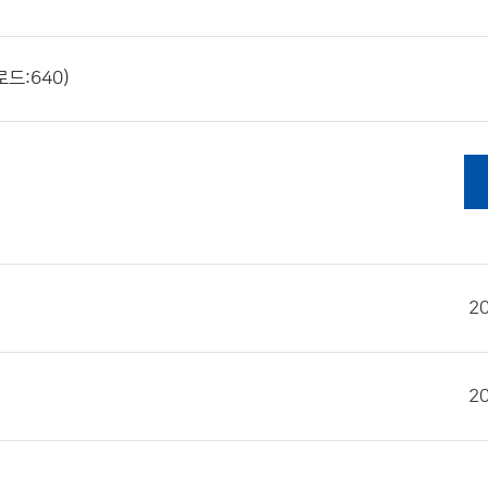
로드:640)
2
2