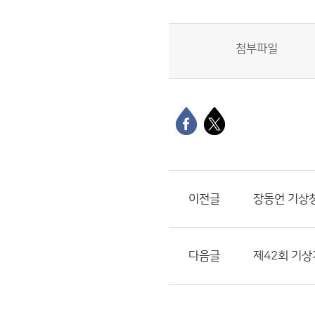
첨부파일
이전글
장동언 기상청
다음글
제42회 기상