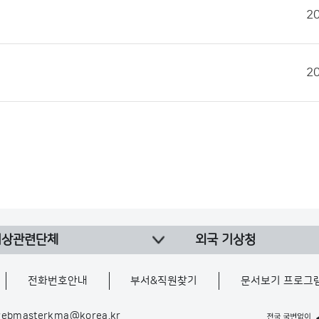
2
2
기상관련단체
외국 기상청
전화번호안내
부서&직원찾기
문서보기 프로그
ebmasterkma@korea.kr