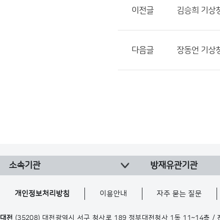
이전글
김승희 기상청
다음글
장동언 기상청
소속기관
방재유관기관
개인정보처리방침
이용안내
자주 묻는 질문
대전
(35208) 대전광역시 서구 청사로 189 정부대전청사 1동 11~14층 /