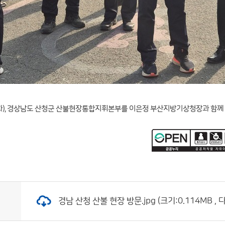
(화), 경상남도 산청군 산불현장통합지휘본부를 이은정 부산지방기상청장과 함께
경남 산청 산불 현장 방문.jpg (크기:0.114MB , 