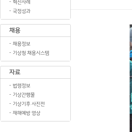
혁신사례
국정성과
채용
채용정보
기상청 채용시스템
자료
법령정보
기상간행물
기상기후 사진전
재해예방 영상