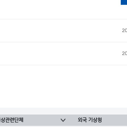
2
2
기상관련단체
외국 기상청