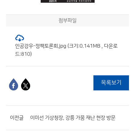
첨부파일
인공강우-정책토론회.jpg (크기:0.141MB , 다운로
드:810)
목록보기
이전글
이미선 기상청장, 강릉 가뭄 재난 현장 방문