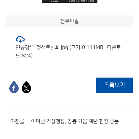
첨부파일
인공강우-정책토론회.jpg (크기:0.141MB , 다운로
드:824)
목록보기
이전글
이미선 기상청장, 강릉 가뭄 재난 현장 방문