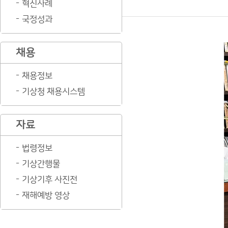
혁신사례
국정성과
채용
채용정보
기상청 채용시스템
자료
법령정보
기상간행물
기상기후 사진전
재해예방 영상