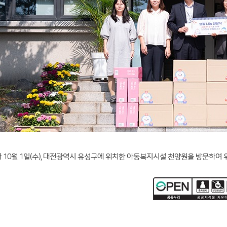
10월 1일(수), 대전광역시 유성구에 위치한 아동복지시설 천양원을 방문하여