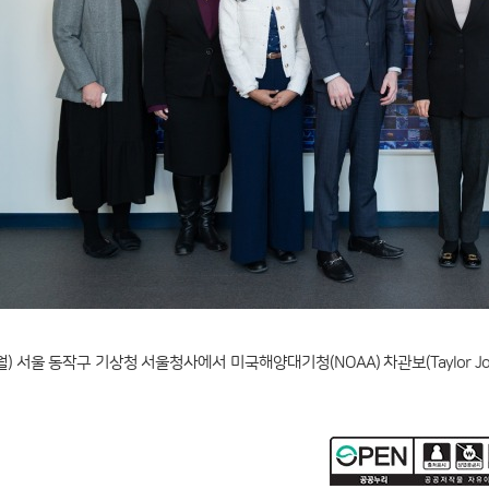
) 서울 동작구 기상청 서울청사에서 미국해양대기청(NOAA) 차관보(Taylor J