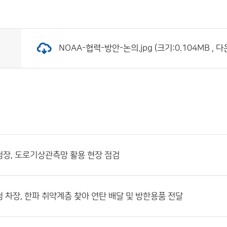
NOAA-협력-방안-논의.jpg (크기:0.104MB , 다
장, 도로기상관측망 활용 현장 점검
 차장, 한파 취약계층 찾아 연탄 배달 및 방한용품 전달