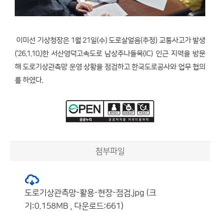
이미선 기상청장은 1월 21일(수) 도로살얼음(추정) 교통사고가 발생
(’26.1.10.)한 서산영덕고속도로 남상주나들목(IC) 인근 지역을 방문
해 도로기상관측망 운영 상황을 점검하고 한국도로공사와 업무 협의
를 하였다.
첨부파일
도로기상관측망-활용-현장-점검.jpg (크
기:0.158MB , 다운로드:661)