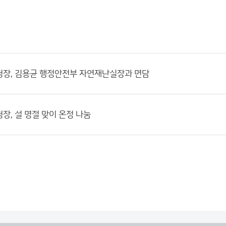
청장, 김용균 행정안전부 자연재난실장과 면담
장, 설 명절 맞이 온정 나눔