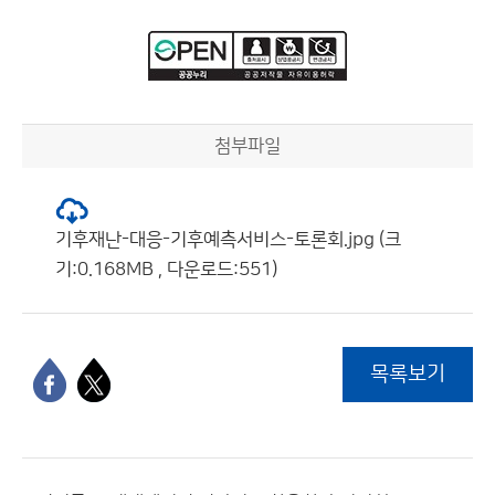
첨부파일
기후재난-대응-기후예측서비스-토론회.jpg (크
기:0.168MB , 다운로드:551)
목록보기