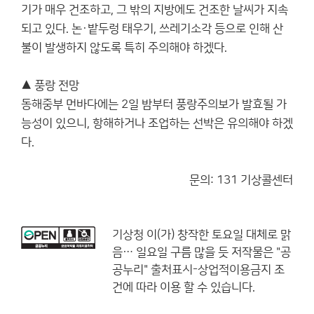
기가 매우 건조하고, 그 밖의 지방에도 건조한 날씨가 지속
되고 있다. 논·밭두렁 태우기, 쓰레기소각 등으로 인해 산
불이 발생하지 않도록 특히 주의해야 하겠다.
▲ 풍랑 전망
동해중부 먼바다에는 2일 밤부터 풍랑주의보가 발효될 가
능성이 있으니, 항해하거나 조업하는 선박은 유의해야 하겠
다.
문의: 131 기상콜센터
기상청
이(가) 창작한
토요일 대체로 맑
음… 일요일 구름 많을 듯
저작물은 "공
공누리"
출처표시-상업적이용금지
조
건에 따라 이용 할 수 있습니다.