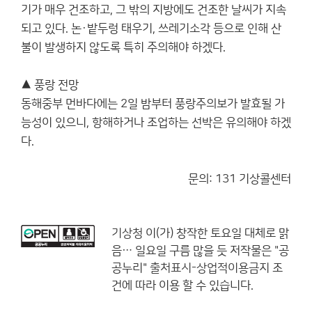
기가 매우 건조하고, 그 밖의 지방에도 건조한 날씨가 지속
되고 있다. 논·밭두렁 태우기, 쓰레기소각 등으로 인해 산
불이 발생하지 않도록 특히 주의해야 하겠다.
▲ 풍랑 전망
동해중부 먼바다에는 2일 밤부터 풍랑주의보가 발효될 가
능성이 있으니, 항해하거나 조업하는 선박은 유의해야 하겠
다.
문의: 131 기상콜센터
기상청
이(가) 창작한
토요일 대체로 맑
음… 일요일 구름 많을 듯
저작물은 "공
공누리"
출처표시-상업적이용금지
조
건에 따라 이용 할 수 있습니다.