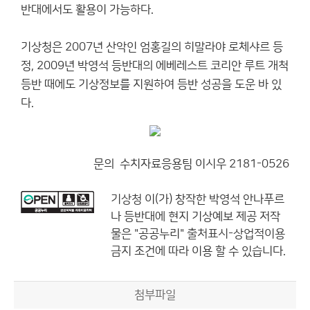
반대에서도 활용이 가능하다.
기상청은 2007년 산악인 엄홍길의 히말라야 로체샤르 등
정, 2009년 박영석 등반대의 에베레스트 코리안 루트 개척
등반 때에도 기상정보를 지원하여 등반 성공을 도운 바 있
다.
문의 수치자료응용팀 이시우 2181-0526
기상청
이(가) 창작한
박영석 안나푸르
나 등반대에 현지 기상예보 제공
저작
물은 "공공누리"
출처표시-상업적이용
금지
조건에 따라 이용 할 수 있습니다.
첨부파일