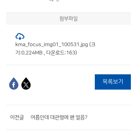
첨부파일
kma_focus_img01_100531.jpg (크
기:0.224MB , 다운로드:163)
목록보기
이전글
여름인데 대관령에 왠 얼음?