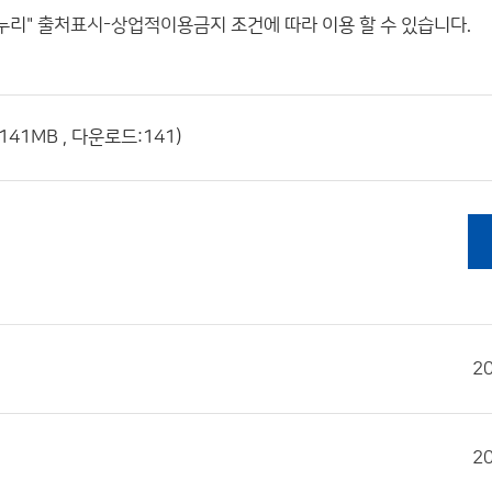
누리"
출처표시-상업적이용금지
조건에 따라 이용 할 수 있습니다.
141MB , 다운로드:141)
2
2