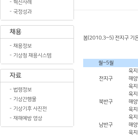
혁신사례
국정성과
채용
봄(2010.3~5) 전지구 
채용정보
기상청 채용시스템
월~5월
육지
자료
전지구
해양
육지
법령정보
육지
기상간행물
북반구
해양
기상기후 사진전
육지
육지
재해예방 영상
남반구
해양
육지