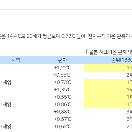
기온은 14.4℃로 20세기 평균보다 0.73℃ 높아, 전지구적 기온 관측이
[ 올봄 지표기온 편차 및
지역
편차
순위(188
+1.22℃
1
+0.55℃
2
+해양
+0.73℃
1
+1.35℃
1
+0.55℃
1
+해양
+0.86℃
1
+0.88℃
3
+0.57℃
2
+해양
+0.62℃
2