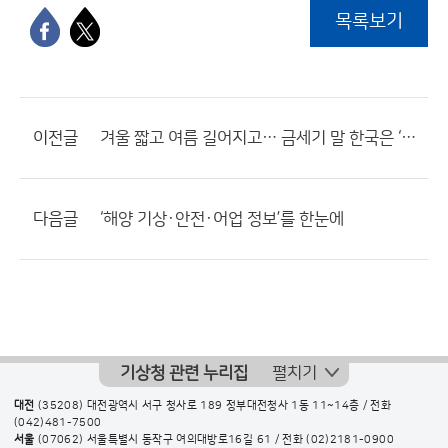
목록보기
이전글
겨울 짧고 여름 길어지고… 금세기 말 한국은 ‘아열대 기후’
다음글
‘해양 기상·안전·어업 정보’를 한눈에
기상청 관련 누리집
펼치기
대전
(35208) 대전광역시 서구 청사로 189 정부대전청사 1동 11~14층 / 전화
(042)481-7500
서울
(07062) 서울특별시 동작구 여의대방로16길 61 / 전화
(02)2181-0900