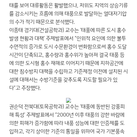
태를 보여 대류활동은 활발했으나, 저위도 지역의 상승기류
를 감소시키는 흐름에 의해 태풍으로 발달하는 열대저기압
의 수가 적기 때문으로 분석했다.
이종태 경기대(건설공학과) 교수는 ‘태풍에 따른 도시 홍수
발생 현황과 대책’ 주제발표에서 “인위적 요인에 의한 불투
수면적의 증가로 도시 수문환경이 변화함으로써 홍수 도달
시간이 단축되고, 홍수량과 홍수위가 높아져 결국 태풍 등
에 의한 도시형 홍수 재해로 이어지기 때문에 지하공간에
대한 침수방지 대책을 수립하고 기준제정 이전에 설치된 시
설에 대해서는 수방기준을 갖추도록 지도할 필요가 있
다”고 주장했다.
권순덕 전북대(토목공학과) 교수는 ‘태풍에 동반된 강풍피
해 특성’ 주제발표에서 “2000년 이후 태풍의 강한 바람에
의한 피해가 증가함에 따라 내풍 성능에 대한 인증제를 도
입하고, 각기 상이한 기준의 통일을 위하여 국가 기본풍속