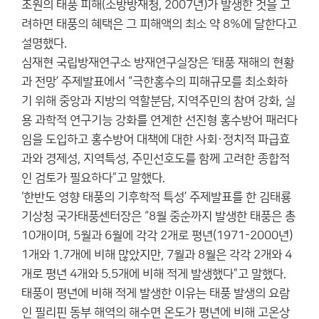
조원의 태풍 피해(소방방재청, 2007년)가 발생한 것을 고
려하면 태풍의 혜택은 그 피해액의 최소 약 8%에 달한다고
설명했다.
심재현 국립방재연구소 방재연구실장은 ‘태풍 재해의 현황
과 전망’ 주제발표에서 “극한홍수의 피해규모를 최소화하
기 위해 중앙과 지방의 역할분담, 지역주민의 참여 강화, 실
용 과학적 연구기능 강화를 연계한 선진형 홍수방어 패러다
임을 도입하고 홍수방어 대책에 대한 사회·정치적 파급효
과와 경제성, 지역특성, 주민선호도를 함께 고려한 종합적
인 검토가 필요하다”고 말했다.
‘한반도 영향 태풍의 기후학적 특성’ 주제발표를 한 김태룡
기상청 국가태풍센터장은 “8월 중순까지 발생한 태풍은 총
10개이며, 5월과 6월에 각각 2개로 평년(1971-2000년)
1개와 1.7개에 비해 많았지만, 7월과 8월은 각각 2개와 4
개로 평년 4개와 5.5개에 비해 적게 발생했다”고 말했다.
태풍이 평년에 비해 적게 발생한 이유는 태풍 발생의 요람
인 필리핀 동부 해역의 해수면 온도가 평년에 비해 고온상