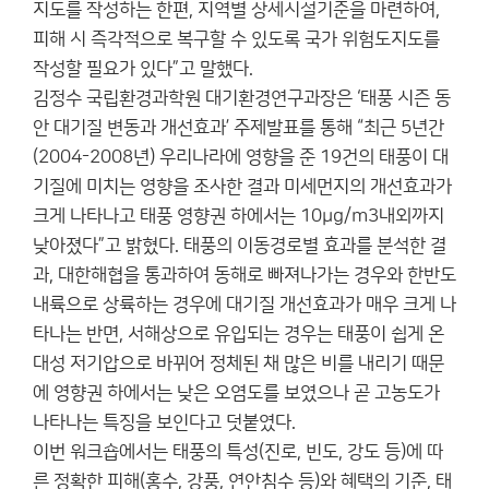
지도를 작성하는 한편, 지역별 상세시설기준을 마련하여,
피해 시 즉각적으로 복구할 수 있도록 국가 위험도지도를
작성할 필요가 있다”고 말했다.
김정수 국립환경과학원 대기환경연구과장은 ‘태풍 시즌 동
안 대기질 변동과 개선효과’ 주제발표를 통해 “최근 5년간
(2004-2008년) 우리나라에 영향을 준 19건의 태풍이 대
기질에 미치는 영향을 조사한 결과 미세먼지의 개선효과가
크게 나타나고 태풍 영향권 하에서는 10μg/m3내외까지
낮아졌다”고 밝혔다. 태풍의 이동경로별 효과를 분석한 결
과, 대한해협을 통과하여 동해로 빠져나가는 경우와 한반도
내륙으로 상륙하는 경우에 대기질 개선효과가 매우 크게 나
타나는 반면, 서해상으로 유입되는 경우는 태풍이 쉽게 온
대성 저기압으로 바뀌어 정체된 채 많은 비를 내리기 때문
에 영향권 하에서는 낮은 오염도를 보였으나 곧 고농도가
나타나는 특징을 보인다고 덧붙였다.
이번 워크숍에서는 태풍의 특성(진로, 빈도, 강도 등)에 따
른 정확한 피해(홍수, 강풍, 연안침수 등)와 혜택의 기준, 태