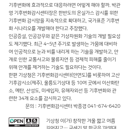
기후변화에 효과적으로 대응하려면 어떻게 해야 할까. 박관
영 기후변화감시센터장은 한반도의 온실가스 감시를 위한
기후변화 감시망을 지속적으로 확대하고, 국가표준 기후변
화 시나리오를 개발해야 한다고 주장했다.
인공증설, 인공강우와 같은 기상자원화 기술의 개발 필요성
도 제기했다. 최근 4~5년 주기로 발생하는 가뭄에 대비하
여 인공적으로 눈과 비를 내리게 하는 기술을 개발하고, 안
개로 인한 교통사고와 물류지연 등 경제적 피해를 줄이기
위해 안개를 제거하는 기술도 필요하다는 것이다.
한편 기상청은 기후변화감시센터(안면도)를 비롯하여 고산
기후감시소(제주), 울릉도기상대 등 10여 곳에서 이산화탄
소, 메탄, 산성도, 미세입자, 유해자외선 등 기후변화와 관
련한 34개 요소를 감시하고 있다.
문의 : 기후변화감시센터 박종경 041-674-6420
기상청
이(가) 창작한
겨울 짧고 여름
길어지고… 금세기 말 한국은 ‘아열대