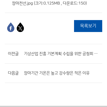
장마전선.jpg (크기:0.125MB , 다운로드:150)
목록보기
이전글
기상산업 진흥 기본계획 수립을 위한 공청회 개최
다음글
장마기간 기온은 높고 강수량은 적은 이유