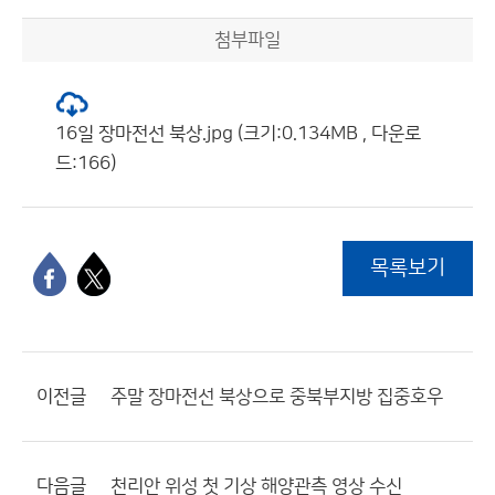
첨부파일
16일 장마전선 북상.jpg (크기:0.134MB , 다운로
드:166)
목록보기
이전글
주말 장마전선 북상으로 중북부지방 집중호우
다음글
천리안 위성 첫 기상 해양관측 영상 수신