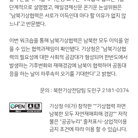
단계적으로 설명했고, 매일경제신문 온기운 논설위원은
“남북기상협력은 서로가 이득인데 마다 할 이유가 없지 않
느냐”고 반문했다.
이번 워크숍을 통해 남북기상협력은 남북한 모두 이익을 얻
을 수 있는 협력과제임이 확인됐다. 기상청은 “남북기상협
력의 필요성에 대한 사회적 공감대가 형성되어 한반도에서
발생하는 기후변화와 재해경감에 남북이 협력하여 공동대
응을 하는 날이 하루속히 오기를 기대한다”고 밝혔다.
문의 : 북한기상전담팀 도민구 2181-0374
기상청
이(가) 창작한
""기상협력 하면
남북한 모두 자연재해피해 경감""
저작
물은 "공공누리"
출처표시-상업적이용
금지
조건에 따라 이용 할 수 있습니다.