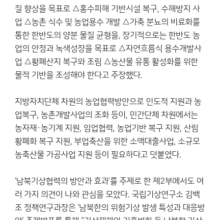
질 향상을 목표로 △홍수피해 기반시설 복구, 수해방지 사
업 △농촌 식수 및 농업용수 개발 △가축 분뇨의 비료화를
통한 한반도의 양분 물질 균형을, 장기적으로는 한반도 농
업의 안정과 녹색성장을 목표로 △자연흐름식 용수개발사
업 △황폐산지 복구와 조림 △농산물 유통 활성화를 위한
물적 기반을 조성해야 한다고 주장했다.
지방자치단체 차원의 농업협력방안으로 인도적 지원과 농
업복구, 농촌개발사업의 조화 등이, 민간단체 차원에서는
농자재·농기계 지원, 임업협력, 농업기반 복구 지원, 산림
황폐화 복구 지원, 부업축산을 위한 소액대출사업, 소규모
농축산물 가공사업 지원 등이 필요하다고 덧붙였다.
‘남북기상협력의 방안과 효과’를 주제로 한 제2부에서도 여
러 가지 의견이 나와 관심을 모았다. 국립기상연구소 김백
조 정책연구과장은 ‘남북한의 위험기상 발생 특성과 대응방