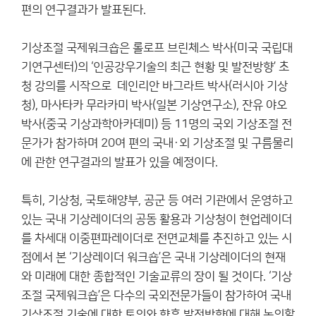
편의 연구결과가 발표된다.
기상조절 국제워크숍은 롤로프 브린체스 박사(미국 국립대
기연구센터)의 ‘인공강우기술의 최근 현황 및 발전방향’ 초
청 강의를 시작으로 데인리안 바그라트 박사(러시아 기상
청), 마사타카 무라카미 박사(일본 기상연구소), 잔유 야오
박사(중국 기상과학아카데미) 등 11명의 국외 기상조절 전
문가가 참가하며 20여 편의 국내·외 기상조절 및 구름물리
에 관한 연구결과의 발표가 있을 예정이다.
특히, 기상청, 국토해양부, 공군 등 여러 기관에서 운영하고
있는 국내 기상레이더의 공동 활용과 기상청이 현업레이더
를 차세대 이중편파레이더로 전면교체를 추진하고 있는 시
점에서 본 ‘기상레이더 워크숍’은 국내 기상레이더의 현재
와 미래에 대한 종합적인 기술교류의 장이 될 것이다. ‘기상
조절 국제워크숍’은 다수의 국외전문가들이 참가하여 국내
기상조절 기술에 대한 토의와 향후 발전방향에 대해 논의할