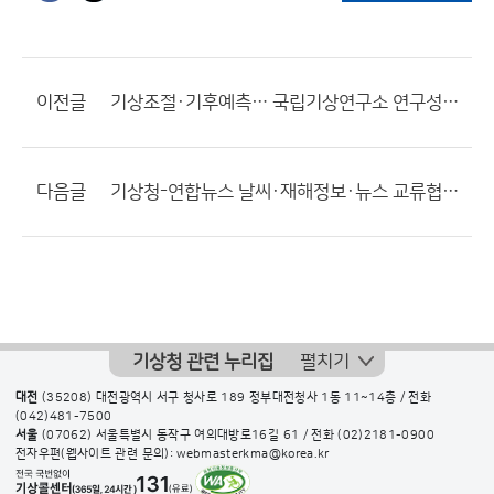
이전글
기상조절·기후예측… 국립기상연구소 연구성과 ‘주목’
다음글
기상청-연합뉴스 날씨·재해정보·뉴스 교류협약 체결
기상청 관련 누리집
펼치기
대전
(35208) 대전광역시 서구 청사로 189 정부대전청사 1동 11~14층 / 전화
(042)481-7500
서울
(07062) 서울특별시 동작구 여의대방로16길 61 / 전화
(02)2181-0900
전자우편(웹사이트 관련 문의): webmasterkma@korea.kr