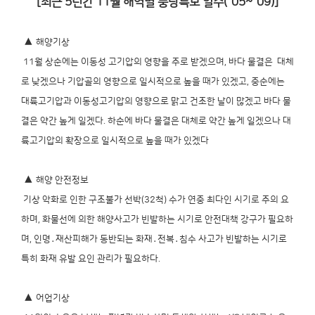
[최근 5년간 11월 해역별 풍랑특보 일수(´05~´09)]
▲
해양기상
11월 상순에는 이동성 고기압의 영향을 주로 받겠으며, 바다 물결은 대체
로 낮겠으나 기압골의 영향으로 일시적으로 높을 때가 있겠고,
중순에는
대륙고기압과 이동성고기압의 영향으로 맑고 건조한 날이 많겠고 바다 물
결은 약간 높게 일겠다.
하순에 바다 물결은 대체로 약간 높게 일겠으나 대
륙고기압의 확장으로 일시적으로 높을 때가 있겠다
▲
해양 안전정보
기상 악화로 인한 구조불가 선박(32척) 수가 연중 최다인 시기로 주의 요
하며,
화물선에 의한 해양사고가 빈발하는 시기로 안전대책 강구가 필요하
며,
인명․재산피해가 동반되는 화재․전복․침수 사고가 빈발하는 시기로
특히 화재 유발 요인 관리가 필요하다.
▲
어업기상