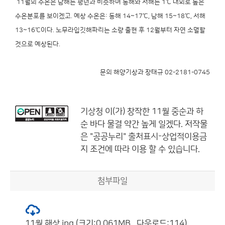
11월의 수온은 남해는 평년과 비슷하며 동해와 서해는 1℃ 내외로 높은
수온분포를 보이겠고.
예상 수온은: 동해 14~17℃, 남해 15~18℃, 서해
13~16℃이다.
노무라입깃해파리는 소량 출현 후 12월부터 자연 소멸할
것으로 예상된다.
문의 해양기상과 장태규 02-2181-0745
기상청
이(가) 창작한
11월 중순과 하
순 바다 물결 약간 높게 일겠다.
저작물
은 "공공누리"
출처표시-상업적이용금
지
조건에 따라 이용 할 수 있습니다.
첨부파일
11월 해상.jpg (크기:0.061MB , 다운로드:114)