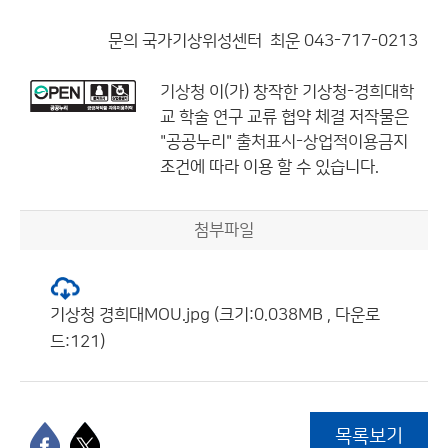
문의 국가기상위성센터 최운 043-717-0213
기상청
이(가) 창작한
기상청-경희대학
교 학술 연구 교류 협약 체결
저작물은
"공공누리"
출처표시-상업적이용금지
조건에 따라 이용 할 수 있습니다.
첨부파일
기상청 경희대MOU.jpg (크기:0.038MB , 다운로
드:121)
목록보기