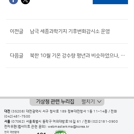
이전글
남극 세종과학기지 기후변화감시소 운영
다음글
북한 10월 기온 강수량 평년과 비슷하였으나, 지역편차는 컸다.
기상청 관련 누리집
펼치기
대전
(35208) 대전광역시 서구 청사로 189 정부대전청사 1동 11~14층 / 전화
(042)481-7500
서울
(07062) 서울특별시 동작구 여의대방로16길 61 / 전화
(02)2181-0900
전자우편(웹사이트 관련 문의): webmasterkma@korea.kr