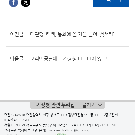
이전글
대관령, 태백, 봉화에 올 가을 들어 ‘첫서리’
다음글
보라매공원에는 기상청 □□□이 있다!
기상청 관련 누리집
펼치기
대전
(35208) 대전광역시 서구 청사로 189 정부대전청사 1동 11~14층 / 전화
(042)481-7500
서울
(07062) 서울특별시 동작구 여의대방로16길 61 / 전화
(02)2181-0900
전자우편(웹사이트 관련 문의): webmasterkma@korea.kr