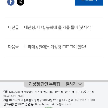
이전글
대관령, 태백, 봉화에 올 가을 들어 ‘첫서리’
다음글
보라매공원에는 기상청 □□□이 있다!
기상청 관련 누리집
펼치기
대전
(35208) 대전광역시 서구 청사로 189 정부대전청사 1동 11~14층 / 전화
(042)481-7500
서울
(07062) 서울특별시 동작구 여의대방로16길 61 / 전화
(02)2181-0900
전자우편(웹사이트 관련 문의): webmasterkma@korea.kr