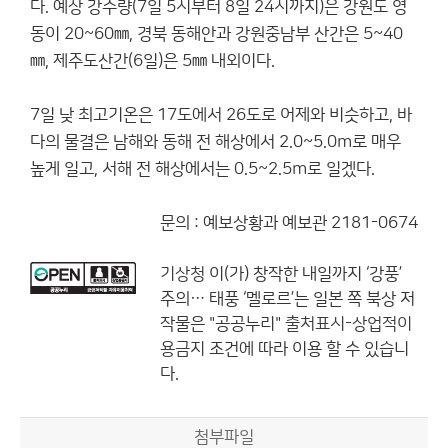
다. 예상 강수량(7일 5시부터 8일 24시까지)은 강원도 영
동이 20~60㎜, 경북 동해안과 강원중남부 산간은 5~40
㎜, 제주도산간(6일)은 5㎜ 내외이다.
7일 낮 최고기온은 17도에서 26도로 어제와 비슷하고, 바
다의 물결은 남해와 동해 전 해상에서 2.0~5.0m로 매우
높게 일고, 서해 전 해상에서는 0.5~2.5m로 일겠다.
문의 : 예보상황과 예보관 2181-0674
기상청
이(가) 창작한
내일까지 ‘강풍’
주의… 태풍 ‘멜로르’는 일본 쪽 북상
저
작물은 "공공누리"
출처표시-상업적이
용금지
조건에 따라 이용 할 수 있습니
다.
첨부파일