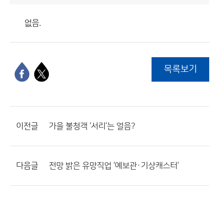
없음.
목록보기
이전글
가을 불청객 ‘서리’는 얼음?
다음글
전망 밝은 유망직업 ‘예보관·기상캐스터’