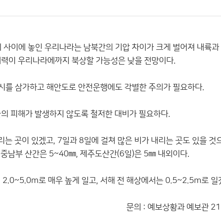
과의 사이에 놓인 우리나라는 남북간의 기압 차이가 크게 벌어져 내륙
세력이 우리나라에까지 북상할 가능성은 낮을 전망이다.
낚시를 삼가하고 해안도로 안전운행에도 각별한 주의가 필요하다.
물의 피해가 발생하지 않도록 철저한 대비가 필요하다.
는 곳이 있겠고, 7일과 8일에 걸쳐 많은 비가 내리는 곳도 있을 것
원중남부 산간은 5~40㎜, 제주도산간(6일)은 5㎜ 내외이다.
0~5.0m로 매우 높게 일고, 서해 전 해상에서는 0.5~2.5m로 일
문의 : 예보상황과 예보관 21