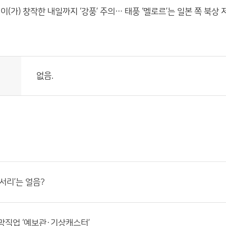
이(가) 창작한
내일까지 ‘강풍’ 주의… 태풍 ‘멜로르’는 일본 쪽 북상
저
없음.
‘서리’는 얼음?
망직업 ‘예보관·기상캐스터’