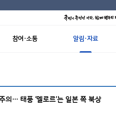
참여·소통
알림·자료
 주의… 태풍 ‘멜로르’는 일본 쪽 북상