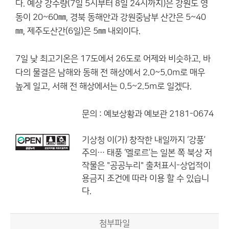
다. 예상 강수량(7일 5시부터 8일 24시까지)은 강원도 영
동이 20~60㎜, 경북 동해안과 강원중남부 산간은 5~40
㎜, 제주도산간(6일)은 5㎜ 내외이다.
7일 낮 최고기온은 17도에서 26도로 어제와 비슷하고, 바
다의 물결은 남해와 동해 전 해상에서 2.0~5.0m로 매우
높게 일고, 서해 전 해상에서는 0.5~2.5m로 일겠다.
문의 : 예보상황과 예보관 2181-0674
기상청
이(가) 창작한
내일까지 ‘강풍’
주의… 태풍 ‘멜로르’는 일본 쪽 북상
저
작물은 "공공누리"
출처표시-상업적이
용금지
조건에 따라 이용 할 수 있습니
다.
첨부파일