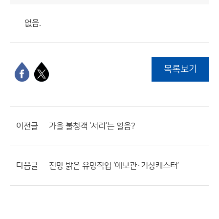
없음.
목록보기
이전글
가을 불청객 ‘서리’는 얼음?
다음글
전망 밝은 유망직업 ‘예보관·기상캐스터’