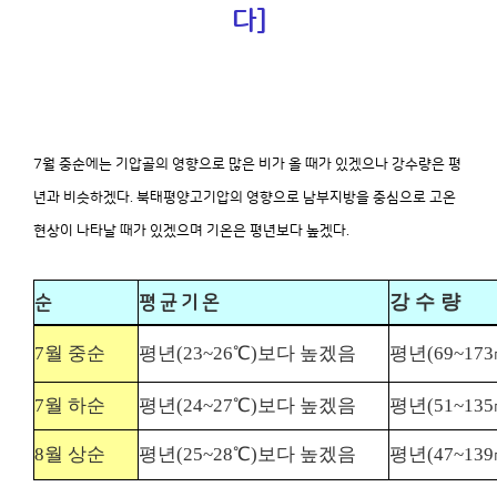
다]
7월 중순에는 기압골의 영향으로 많은 비가 올 때가 있겠으나 강수량은 평
년과 비슷하겠다. 북태평양고기압의 영향으로 남부지방을 중심으로 고온
현상이 나타날 때가 있겠으며 기온은 평년보다 높겠다.
강 수 량
순
평 균 기 온
7월 중순
평년(23~26℃)보다 높겠음
평년(69~1
7월 하순
평년(24~27℃)보다 높겠음
평년(51~1
8월 상순
평년(25~28℃)보다 높겠음
평년(47~1